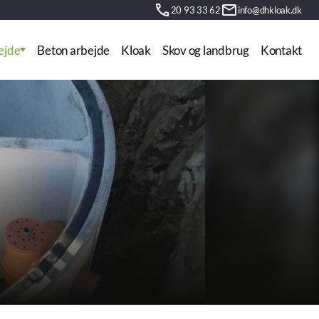
20 93 33 62
info@dhkloak.dk
ejde
Beton arbejde
Kloak
Skov og landbrug
Kontakt