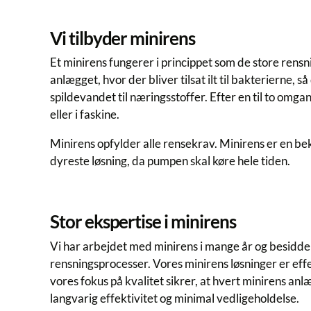
Vi tilbyder minirens
Et minirens fungerer i princippet som de store rensn
anlægget, hvor der bliver tilsat ilt til bakterierne, 
spildevandet til næringsstoffer. Efter en til to omg
eller i faskine.
Minirens opfylder alle rensekrav. Minirens er en be
dyreste løsning, da pumpen skal køre hele tiden.
Stor ekspertise i minirens
Vi har arbejdet med minirens i mange år og besidder
rensningsprocesser. Vores minirens løsninger er effe
vores fokus på kvalitet sikrer, at hvert minirens anl
langvarig effektivitet og minimal vedligeholdelse.