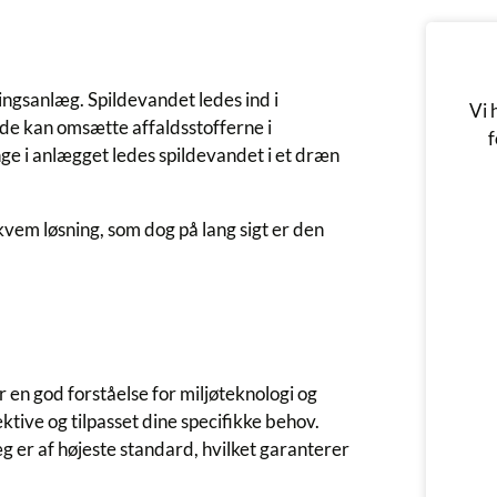
ingsanlæg. Spildevandet ledes ind i
Vi 
så de kan omsætte affaldsstofferne i
f
ange i anlægget ledes spildevandet i et dræn
kvem løsning, som dog på lang sigt er den
 en god forståelse for miljøteknologi og
ktive og tilpasset dine specifikke behov.
æg er af højeste standard, hvilket garanterer