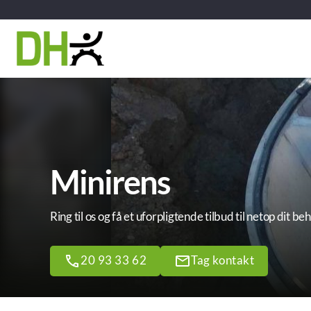
Minirens
Ring til os og få et uforpligtende tilbud til netop dit be
20 93 33 62
Tag kontakt